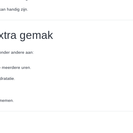
kan handig zijn.
extra gemak
onder andere aan:
e meerdere uren.
dratatie.
 nemen.