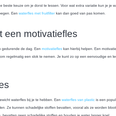
de beste keuze om je dorst te lessen. Voor wat extra variatie kun je je 
 voegen. Een
waterfles met fruitfilter
kan dan goed van pas komen.
 een motivatiefles
ken gedurende de dag. Een
motivatiefles
kan hierbij helpen. Een motivati
 om regelmatig een slok te nemen. Je kunt zo op een eenvoudige en le
les
ewicht waterfles bij je te hebben. Een
waterfles van plastic
is een popul
len. Ze kunnen schadelijke stoffen bevatten, vooral als ze worden bloot
 bevatten geen schadelijke stoffen en houden je water langer koel.