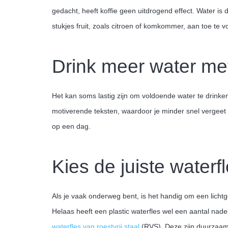
gedacht, heeft koffie geen uitdrogend effect. Water is 
stukjes fruit, zoals citroen of komkommer, aan toe te
Drink meer water met
Het kan soms lastig zijn om voldoende water te drin
motiverende teksten, waardoor je minder snel vergeet
op een dag.
Kies de juiste waterf
Als je vaak onderweg bent, is het handig om een lichtg
Helaas heeft een plastic waterfles wel een aantal nade
waterfles van roestvrij staal
(RVS). Deze zijn duurzaam,